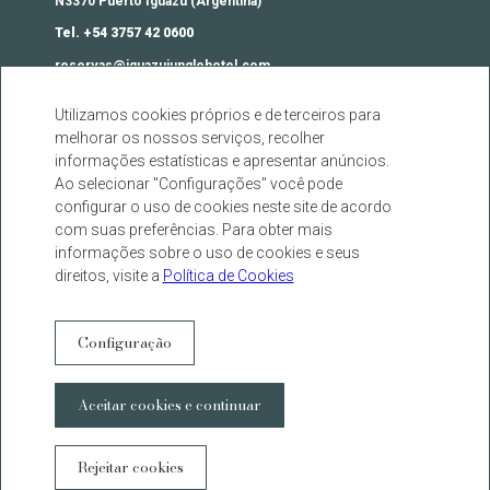
N3370 Puerto Iguazú (Argentina)
Tel. +54 3757 42 0600
reservas@iguazujunglehotel.com
Utilizamos cookies próprios e de terceiros para
Contato
melhorar os nossos serviços, recolher
Agências
informações estatísticas e apresentar anúncios.
Perguntas frequentes
Ao selecionar "Configurações" você pode
configurar o uso de cookies neste site de acordo
Cookies Warning
com suas preferências. Para obter mais
Política de Privacidade
informações sobre o uso de cookies e seus
Termos legais
direitos, visite a
Política de Cookies
Botão do arrependimento
Configuração
facebook
instagram
twitter
youtube
DESENVOLVIDO POR
GNA HOTEL SOLUTIONS
Aceitar cookies e continuar
WhatsAp
Rejeitar cookies