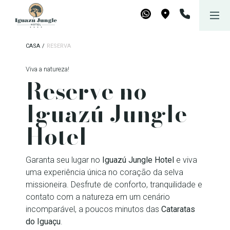
Iguazú Jungle Lodge
WhatsApp
Maps
CASA
/
RESERVA
Viva a natureza!
Reserve no
Iguazú Jungle
Hotel
Garanta seu lugar no
Iguazú Jungle Hotel
e viva
uma experiência única no coração da selva
missioneira. Desfrute de conforto, tranquilidade e
contato com a natureza em um cenário
incomparável, a poucos minutos das
Cataratas
do Iguaçu
.