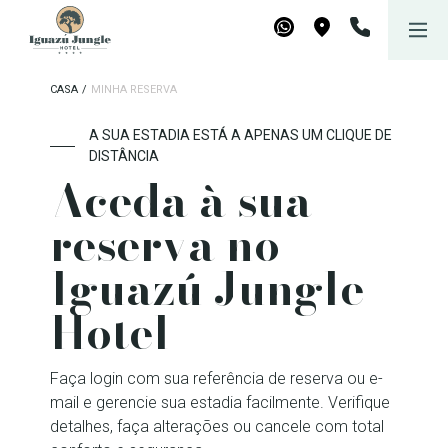
Iguazú Jungle Lodge
WhatsApp
Maps
CASA
/
MINHA RESERVA
A SUA ESTADIA ESTÁ A APENAS UM CLIQUE DE
DISTÂNCIA
Aceda à sua
reserva no
Iguazú Jungle
Hotel
Faça login com sua referência de reserva ou e-
mail e gerencie sua estadia facilmente. Verifique
detalhes, faça alterações ou cancele com total