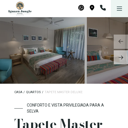
Iguazú Jungle Lodge
Reserve agora
WhatsApp
Maps
CASA
/
QUARTOS
/
TAPETE MASTER DELUXE:
CONFORTO E VISTA PRIVILEGIADA PARA A
SELVA
Tapete Master