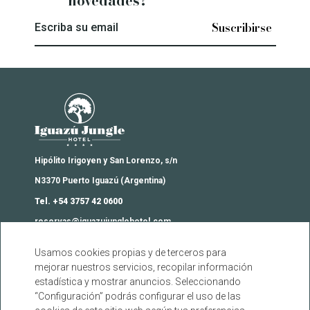
novedades?
Escriba su email
Iguazú Jungle Lodge
Hipólito Irigoyen y San Lorenzo, s/n
N3370 Puerto Iguazú (Argentina)
Tel. +54 3757 42 0600
reservas@iguazujunglehotel.com
Usamos cookies propias y de terceros para
Contacto
mejorar nuestros servicios, recopilar información
Agencias
estadística y mostrar anuncios. Seleccionando
Preguntas frecuentes
“Configuración” podrás configurar el uso de las