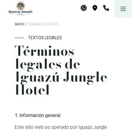
Iguazú Jungle Lodge
Reservar
WhatsApp
Maps
INICIO
/
TÉRMINOS LEGALES
TEXTOS LEGALES
Términos
legales de
Iguazú Jungle
Hotel
1. Información general
Este sitio web es operado por Iguazú Jungle