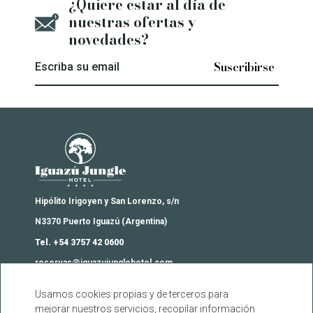
¿Quiere estar al día de
nuestras ofertas y
novedades?
Escriba su email
Iguazú Jungle Lodge
Hipólito Irigoyen y San Lorenzo, s/n
N3370 Puerto Iguazú (Argentina)
Tel. +54 3757 42 0600
reservas@iguazujunglehotel.com
Usamos cookies propias y de terceros para
Contacto
mejorar nuestros servicios, recopilar información