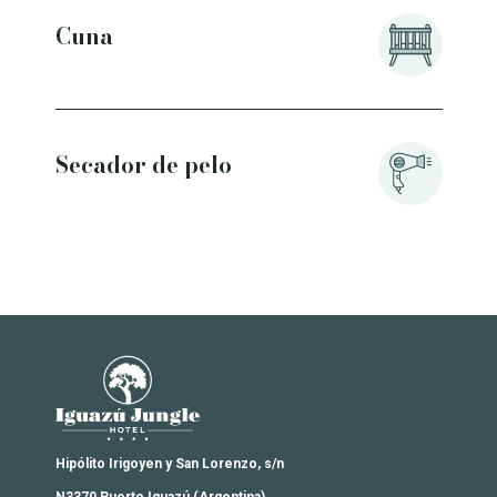
Cuna
Habl
Secador de pelo
Pisci
Iguazú Jungle Lodge
Hipólito Irigoyen y San Lorenzo, s/n
N3370 Puerto Iguazú (Argentina)