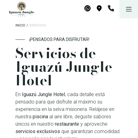
Iguazú Jungle Lodge
Reservar
WhatsApp
Maps
INICIO
/
SERVICIOS
¡PENSADOS PARA DISFRUTAR!
Servicios de
Iguazú Jungle
Hotel
En
Iguazú Jungle Hotel
, cada detalle está
pensado para que disfrute al máximo su
experiencia en la selva misionera. Relájese en
nuestra
piscina
al aire libre, deguste sabores
únicos en nuestro
restaurante
y aproveche
servicios exclusivos
que garantizan comodidad