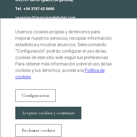
Tel. +54 3757 42 0600
reservas@iguazujunglehotel.com
Usamos cookies propias y de terceros para
Contacto
mejorar nuestros servicios, recopilar información
Agencias
estadística y mostrar anuncios. Seleccionando
Preguntas frecuentes
“Configuración” podrás configurar el uso de las
cookies de este sitio web según tus preferencias.
Política de Cookies
Para obtener más información sobre el uso de las
Política de privacidad
cookies y tus derechos, accede a la
Política de
Términos Legales
cookies
Botón de arrepentimiento
Configuración
facebook
instagram
twitter
youtube
DESARROLLADO POR
GNA HOTEL SOLUTIONS
Aceptar cookies y continuar
WhatsAp
Rechazar cookies