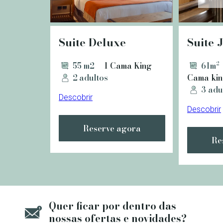
Suite Deluxe
Suite 
55 m2
1 Cama King
61m²
2 adultos
Cama kin
3 adu
Descobrir
Descobrir
Reserve agora
Re
Quer ficar por dentro das
nossas ofertas e novidades?