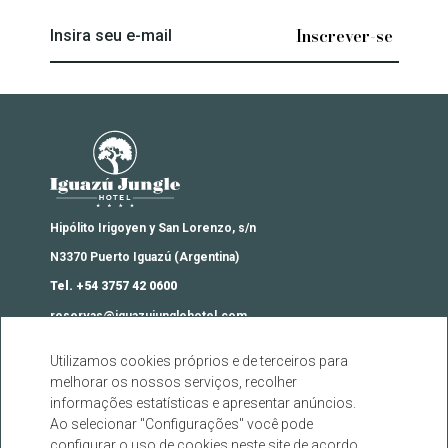
Insira seu e-mail
Iguazú Jungle Lodge
Hipólito Irigoyen y San Lorenzo, s/n
N3370 Puerto Iguazú (Argentina)
Tel. +54 3757 42 0600
reservas@iguazujunglehotel.com
Utilizamos cookies próprios e de terceiros para
Contato
melhorar os nossos serviços, recolher
Agências
informações estatísticas e apresentar anúncios.
Perguntas frequentes
Ao selecionar "Configurações" você pode
configurar o uso de cookies neste site de acordo
Cookies Warning