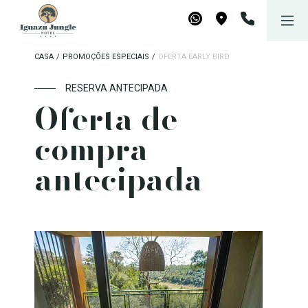
Iguazú Jungle Lodge
Reserve agora
WhatsApp
Maps
CASA
/
PROMOÇÕES ESPECIAIS
/
OFERTA EARLY BIRD
RESERVA ANTECIPADA
Oferta de
compra
antecipada