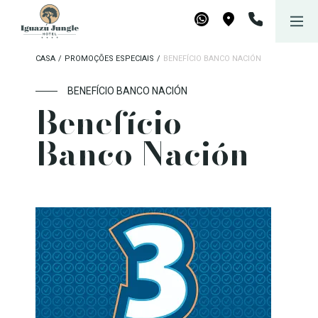
Iguazú Jungle Lodge
Reserve agora
WhatsApp
Maps
CASA
/
PROMOÇÕES ESPECIAIS
/
BENEFÍCIO BANCO NACIÓN
BENEFÍCIO BANCO NACIÓN
Benefício
Banco Nación