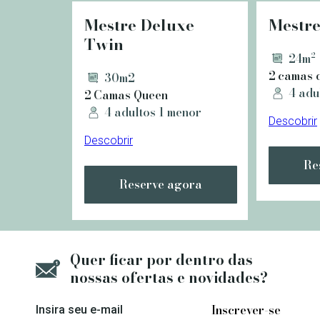
Mestre Deluxe
Mestr
Twin
24m²
2 camas 
30m2
4 adu
2 Camas Queen
4 adultos 1 menor
Descobrir
Descobrir
Re
Reserve agora
Quer ficar por dentro das
nossas ofertas e novidades?
Insira seu e-mail