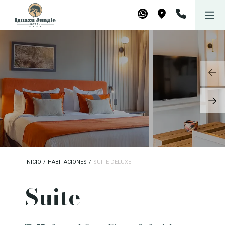
Iguazú Jungle Lodge
Reservar
WhatsApp
Maps
INICIO
/
HABITACIONES
/
SUITE DELUXE
Suite