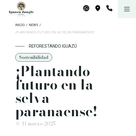
Iguazú Jungle Lodge
Reservar
WhatsApp
Maps
INICIO
/
NEWS
/
¡PLANTANDO FUTURO EN LA SELVA PARANAENSE!
REFORESTANDO IGUAZÚ
Sostenibilidad
¡Plantando
futuro en la
selva
paranaense!
11 marzo 2025