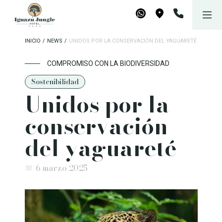
Iguazú Jungle Lodge
Reservar
WhatsApp
Maps
INICIO
/
NEWS
/
UNIDOS POR LA CONSERVACIÓN DEL YAGUARETÉ
COMPROMISO CON LA BIODIVERSIDAD
Sostenibilidad
Unidos por la
conservación
del yaguareté
6 marzo 2025